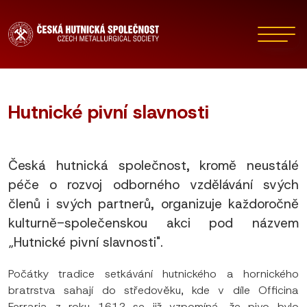
Hutnické pivní slavnosti
Česká hutnická společnost, kromě neustálé
péče o rozvoj odborného vzdělávání svých
členů i svých partnerů, organizuje každoročně
kulturně-společenskou akci pod názvem
„Hutnické pivní slavnosti".
Počátky tradice setkávání hutnického a hornického
bratrstva sahají do středověku, kde v díle Officina
Ferraria z roku 1612 se již vzpomíná, že pivo bylo