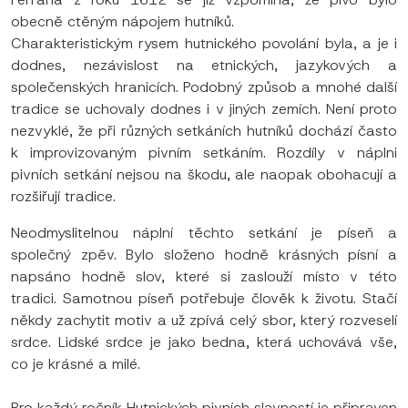
obecně ctěným nápojem hutníků.
Charakteristickým rysem hutnického povolání byla, a je i
dodnes, nezávislost na etnických, jazykových a
společenských hranicích. Podobný způsob a mnohé další
tradice se uchovaly dodnes i v jiných zemích. Není proto
nezvyklé, že při různých setkáních hutníků dochází často
k improvizovaným pivním setkáním. Rozdíly v náplni
pivních setkání nejsou na škodu, ale naopak obohacují a
rozšiřují tradice.
Neodmyslitelnou náplní těchto setkání je píseň a
společný zpěv. Bylo složeno hodně krásných písní a
napsáno hodně slov, které si zaslouží místo v této
tradici. Samotnou píseň potřebuje člověk k životu. Stačí
někdy zachytit motiv a už zpívá celý sbor, který rozveselí
srdce. Lidské srdce je jako bedna, která uchovává vše,
co je krásné a milé.
Pro každý ročník Hutnických pivních slavností je připraven